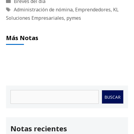
Categorías
Breves del día
Etiquetas
Administración de nómina
,
Emprendedores
,
KL
Soluciones Empresariales
,
pymes
Más Notas
Buscar
BUSCAR
Notas recientes