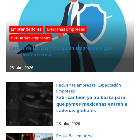
Emprendedores
, 
Medianas Empresas
, 
Pequeñas empresas
Detrás de las MIPYME: quién emprende y qué
desafíos enfrenta
28 julio, 2026
Pequeñas empresas
, 
Capacitación
, 
Empresas
Fabricar bien ya no basta para
que pymes mexicanas entren a
cadenas globales
28 julio, 2026
Pequeñas empresas