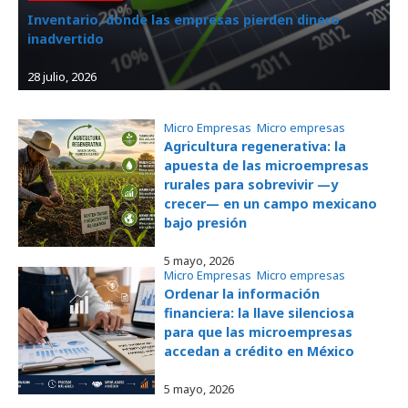
Inventario, donde las empresas pierden dinero
inadvertido
28 julio, 2026
Micro Empresas
, 
Micro empresas
Agricultura regenerativa: la
apuesta de las microempresas
rurales para sobrevivir —y
crecer— en un campo mexicano
bajo presión
5 mayo, 2026
Micro Empresas
, 
Micro empresas
Ordenar la información
financiera: la llave silenciosa
para que las microempresas
accedan a crédito en México
5 mayo, 2026