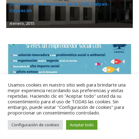
Incubadora de Empresas de la UVM Tlalpan-
Coyoacán
4 enero, 2015
Usamos cookies en nuestro sitio web para brindarte una
mejor experiencia recordando sus preferencias y visitas
Empresas
, 
Incubadoras
repetidas. Haciendo clic en "Aceptar todo" usted da su
Ashoka México y Centroamérica
consentimiento para el uso de TODAS las cookies. Sin
embargo, puede visitar "Configuración de cookies" para
proporcionar un consentimiento controlado.
Configuración de cookies
Aceptar todo
20 octubre, 2014