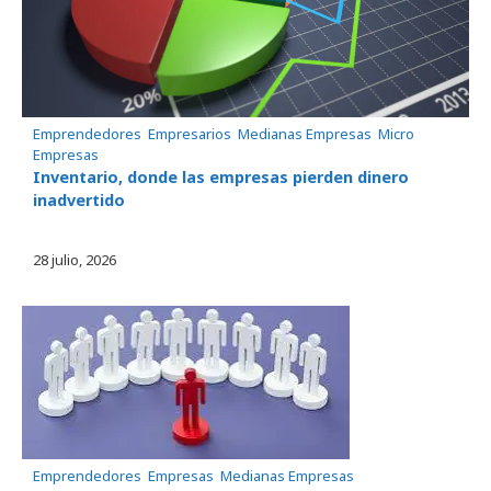
Emprendedores
, 
Empresarios
, 
Medianas Empresas
, 
Micro
Empresas
Inventario, donde las empresas pierden dinero
inadvertido
28 julio, 2026
Emprendedores
, 
Empresas
, 
Medianas Empresas