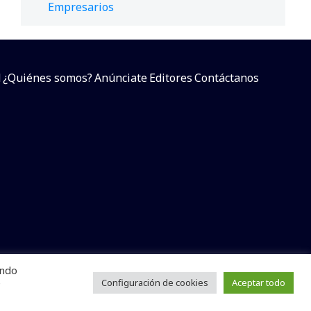
Empresarios
d
¿Quiénes somos?
Anúnciate
Editores
Contáctanos
endo
arcial sin dar referencia a la fuente.
e
Configuración de cookies
Aceptar todo