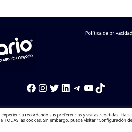
Política de privacida
Facebook
Instagram
Twitter
LinkedIn
Telegram
YouTube
TikTok
experiencia recordando sus preferencias y visitas repetidas. Haci
os reservados. Se prohibe el uso de la información total o p
de TODAS las cookies. Sin embargo, puede visitar "Configuración d
Desarrollado por
yalla ya!