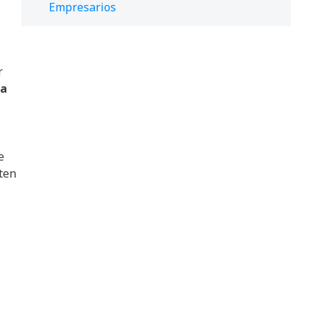
Empresarios
r
ra
e
sten