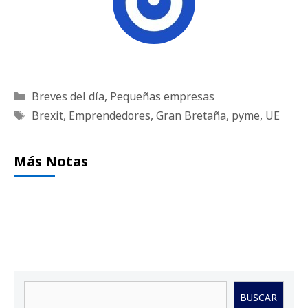
Categorías
Breves del día
,
Pequeñas empresas
Etiquetas
Brexit
,
Emprendedores
,
Gran Bretaña
,
pyme
,
UE
Más Notas
Buscar
BUSCAR