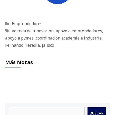
Categorías
Emprendedores
Etiquetas
agenda de innovacion
,
apoyo a emprendedores
,
apoyo a pymes
,
coordinación academia e industria
,
Fernando Heredia
,
jalisco
Más Notas
Buscar
BUSCAR