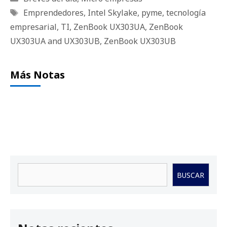
Etiquetas
Emprendedores
,
Intel Skylake
,
pyme
,
tecnología
empresarial
,
TI
,
ZenBook UX303UA
,
ZenBook
UX303UA and UX303UB
,
ZenBook UX303UB
Más Notas
Buscar
BUSCAR