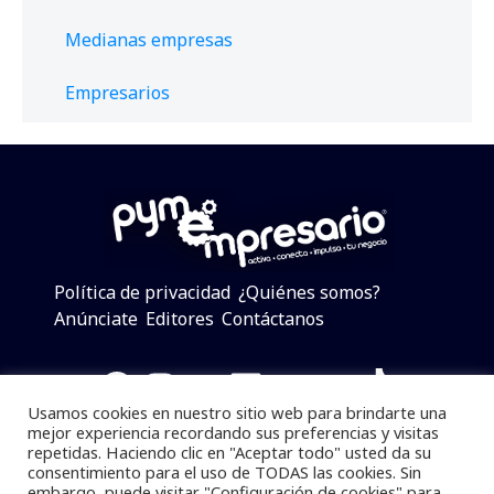
Medianas empresas
Empresarios
Política de privacidad
¿Quiénes somos?
Anúnciate
Editores
Contáctanos
Facebook
Instagram
Twitter
LinkedIn
Telegram
YouTube
TikTok
Usamos cookies en nuestro sitio web para brindarte una
mejor experiencia recordando sus preferencias y visitas
repetidas. Haciendo clic en "Aceptar todo" usted da su
consentimiento para el uso de TODAS las cookies. Sin
Pymempresario © 2025 Todos los derechos reservados.
embargo, puede visitar "Configuración de cookies" para