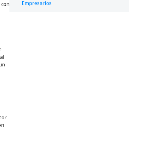
Empresarios
 con
o
al
 un
por
on