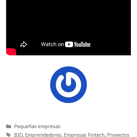
Categorías
Pequeñas empresas
Etiquetas
BID
,
Emprendedores
,
Empresas Fintech
,
Proyectos