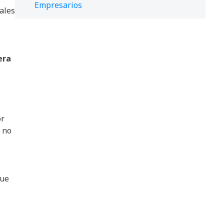
Empresarios
nales
era
r
 no
que