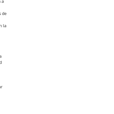
 a
s de
n la
a
d
ar