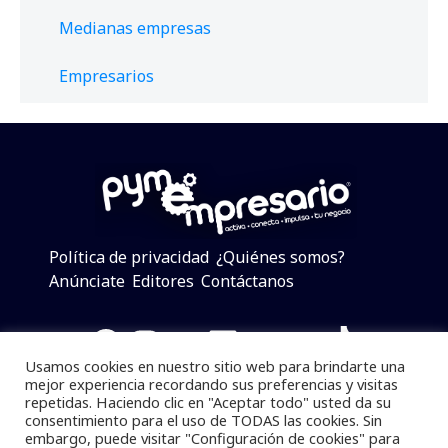
Medianas empresas
Empresarios
Política de privacidad
¿Quiénes somos?
Anúnciate
Editores
Contáctanos
Facebook
Instagram
Twitter
LinkedIn
Telegram
YouTube
TikTok
Usamos cookies en nuestro sitio web para brindarte una
mejor experiencia recordando sus preferencias y visitas
repetidas. Haciendo clic en "Aceptar todo" usted da su
consentimiento para el uso de TODAS las cookies. Sin
Pymempresario © 2025 Todos los derechos reservados.
embargo, puede visitar "Configuración de cookies" para