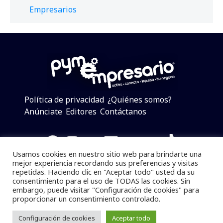
Empresarios
Política de privacidad
¿Quiénes somos?
Anúnciate
Editores
Contáctanos
Facebook
Instagram
Twitter
LinkedIn
Telegram
YouTube
TikTok
Usamos cookies en nuestro sitio web para brindarte una
mejor experiencia recordando sus preferencias y visitas
repetidas. Haciendo clic en "Aceptar todo" usted da su
consentimiento para el uso de TODAS las cookies. Sin
Pymempresario © 2025 Todos los derechos reservados.
embargo, puede visitar "Configuración de cookies" para
proporcionar un consentimiento controlado.
Se prohibe el uso de la información total o parcial sin
dar referencia a la fuente.
Configuración de cookies
Aceptar todo