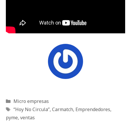
Categorías
Micro empresas
Etiquetas
“Hoy No Circula”
,
Carmatch
,
Emprendedores
,
pyme
,
ventas