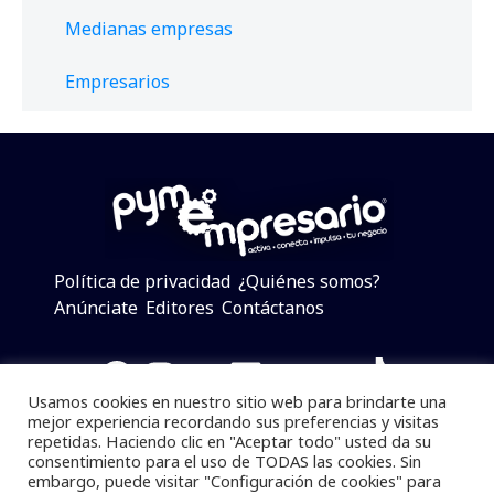
Medianas empresas
Empresarios
Política de privacidad
¿Quiénes somos?
Anúnciate
Editores
Contáctanos
Facebook
Instagram
Twitter
LinkedIn
Telegram
YouTube
TikTok
Usamos cookies en nuestro sitio web para brindarte una
mejor experiencia recordando sus preferencias y visitas
repetidas. Haciendo clic en "Aceptar todo" usted da su
consentimiento para el uso de TODAS las cookies. Sin
Pymempresario © 2025 Todos los derechos reservados.
embargo, puede visitar "Configuración de cookies" para