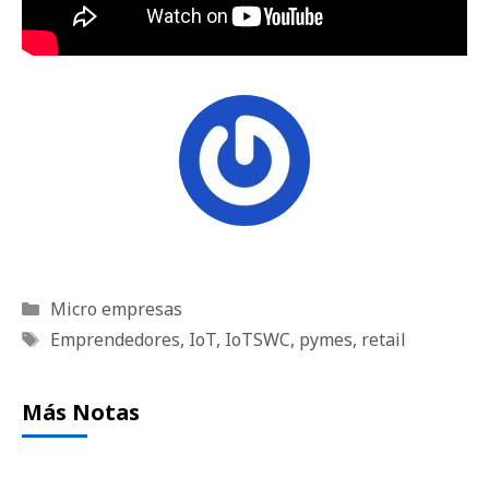
Categorías
Micro empresas
Etiquetas
Emprendedores
,
IoT
,
IoTSWC
,
pymes
,
retail
Más Notas