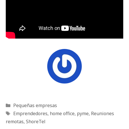
Categorías
Pequeñas empresas
Etiquetas
Emprendedores
,
home office
,
pyme
,
Reuniones
remotas
,
ShoreTel