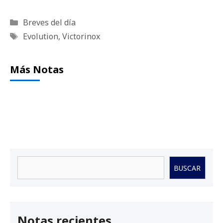
Categorías
Breves del día
Etiquetas
Evolution
,
Victorinox
Más Notas
Buscar
BUSCAR
Notas recientes