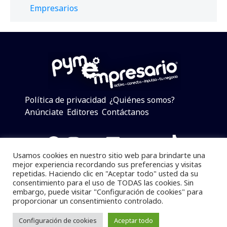
Empresarios
Política de privacidad
¿Quiénes somos?
Anúnciate
Editores
Contáctanos
Facebook
Instagram
Twitter
LinkedIn
Telegram
YouTube
TikTok
Usamos cookies en nuestro sitio web para brindarte una
mejor experiencia recordando sus preferencias y visitas
repetidas. Haciendo clic en "Aceptar todo" usted da su
consentimiento para el uso de TODAS las cookies. Sin
Pymempresario © 2025 Todos los derechos reservados.
embargo, puede visitar "Configuración de cookies" para
proporcionar un consentimiento controlado.
Se prohibe el uso de la información total o parcial sin
dar referencia a la fuente.
Configuración de cookies
Aceptar todo