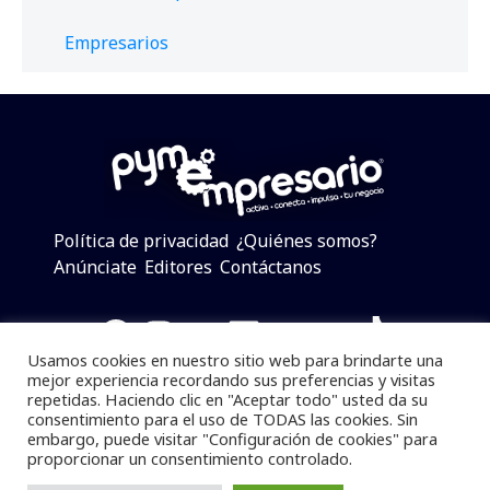
Empresarios
Política de privacidad
¿Quiénes somos?
Anúnciate
Editores
Contáctanos
Facebook
Instagram
Twitter
LinkedIn
Telegram
YouTube
TikTok
Usamos cookies en nuestro sitio web para brindarte una
mejor experiencia recordando sus preferencias y visitas
repetidas. Haciendo clic en "Aceptar todo" usted da su
consentimiento para el uso de TODAS las cookies. Sin
Pymempresario © 2025 Todos los derechos reservados.
embargo, puede visitar "Configuración de cookies" para
proporcionar un consentimiento controlado.
Se prohibe el uso de la información total o parcial sin
dar referencia a la fuente.