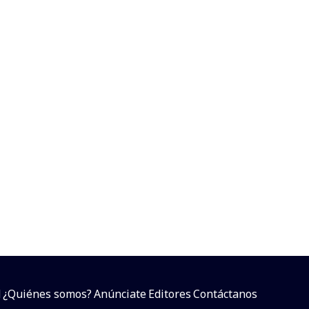
d
¿Quiénes somos?
Anúnciate
Editores
Contáctanos