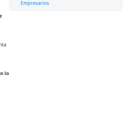
Empresarios
e
nta
n lo