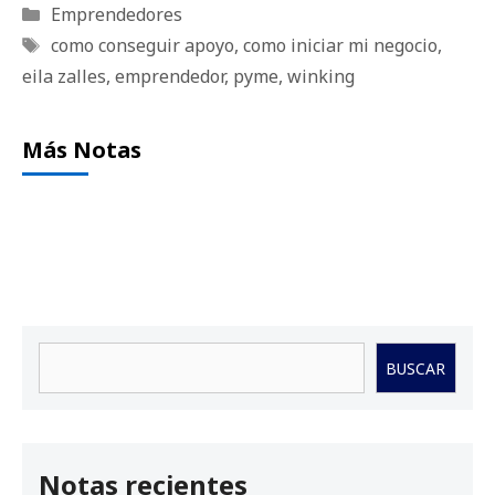
Categorías
Emprendedores
Etiquetas
como conseguir apoyo
,
como iniciar mi negocio
,
eila zalles
,
emprendedor
,
pyme
,
winking
Más Notas
Buscar
BUSCAR
Notas recientes