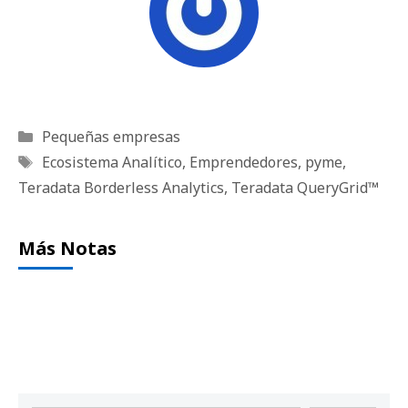
Categorías
Pequeñas empresas
Etiquetas
Ecosistema Analítico
,
Emprendedores
,
pyme
,
Teradata Borderless Analytics
,
Teradata QueryGrid™
Más Notas