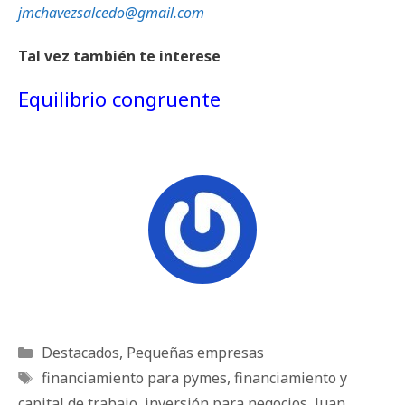
jmchavezsalcedo@gmail.com
Tal vez también te interese
Equilibrio congruente
Categorías
Destacados
,
Pequeñas empresas
Etiquetas
financiamiento para pymes
,
financiamiento y
capital de trabajo
,
inversión para negocios
,
Juan