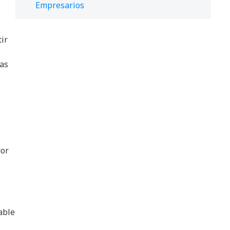
Empresarios
ir
jas
dor
able