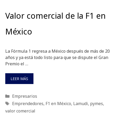
Valor comercial de la F1 en
México
La Fórmula 1 regresa a México después de más de 20
años y ya está todo listo para que se dispute el Gran
Premio el …
LEER MÁS
Categorías
Empresarios
Etiquetas
Emprendedores
,
F1 en México
,
Lamudi
,
pymes
,
valor comercial