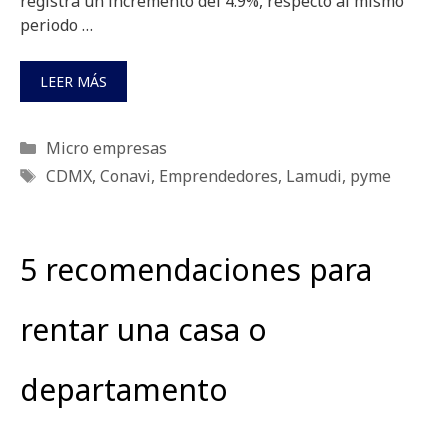
registra un incremento del 4.9%, respecto al mismo
periodo …
LEER MÁS
Categorías
Micro empresas
Etiquetas
CDMX
,
Conavi
,
Emprendedores
,
Lamudi
,
pyme
5 recomendaciones para
rentar una casa o
departamento