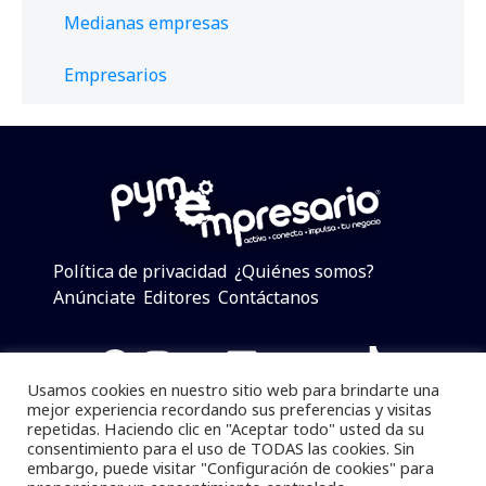
Medianas empresas
Empresarios
Política de privacidad
¿Quiénes somos?
Anúnciate
Editores
Contáctanos
Facebook
Instagram
Twitter
LinkedIn
Telegram
YouTube
TikTok
Usamos cookies en nuestro sitio web para brindarte una
mejor experiencia recordando sus preferencias y visitas
repetidas. Haciendo clic en "Aceptar todo" usted da su
consentimiento para el uso de TODAS las cookies. Sin
Pymempresario © 2025 Todos los derechos reservados.
embargo, puede visitar "Configuración de cookies" para