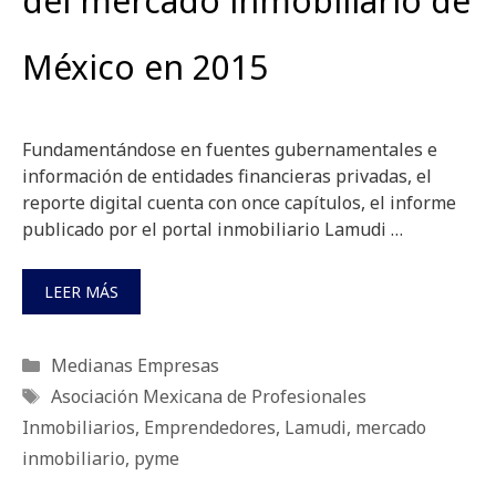
del mercado inmobiliario de
México en 2015
Fundamentándose en fuentes gubernamentales e
información de entidades financieras privadas, el
reporte digital cuenta con once capítulos, el informe
publicado por el portal inmobiliario Lamudi …
LEER MÁS
Categorías
Medianas Empresas
Etiquetas
Asociación Mexicana de Profesionales
Inmobiliarios
,
Emprendedores
,
Lamudi
,
mercado
inmobiliario
,
pyme