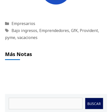
Categorías
Empresarios
Etiquetas
Bajo ingresos
,
Emprendedores
,
GfK
,
Provident
,
pyme
,
vacaciones
Más Notas
Buscar
BUSCAR