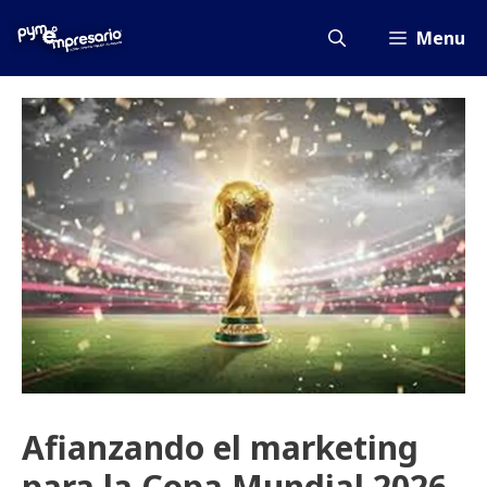
Saltar
al
Menu
contenido
Afianzando el marketing
para la Copa Mundial 2026