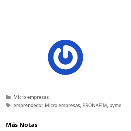
Categorías
Micro empresas
Etiquetas
emprendedor
,
Micro empresas
,
PRONAFIM
,
pyme
Más Notas