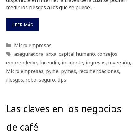
disponible en internet, a través de la cual se podrán
medir los riesgos a los que se puede …
LEER MÁS
Categorías
Micro empresas
Etiquetas
aseguradora
,
axxa
,
capital humano
,
consejos
,
emprendedor
,
Incendio
,
incidente
,
ingresos
,
inversión
,
Micro empresas
,
pyme
,
pymes
,
recomendaciones
,
riesgos
,
robo
,
seguro
,
tips
Las claves en los negocios
de café