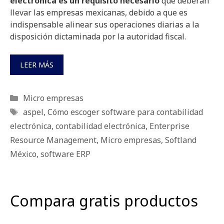
electrónica es un requisito necesario
que deberán
llevar las empresas mexicanas, debido a que es
indispensable alinear sus operaciones diarias a la
disposición dictaminada por la autoridad fiscal.
LEER MÁS
Categorías
Micro empresas
Etiquetas
aspel
,
Cómo escoger software para contabilidad
electrónica
,
contabilidad electrónica
,
Enterprise
Resource Management
,
Micro empresas
,
Softland
México
,
software ERP
Compara gratis productos