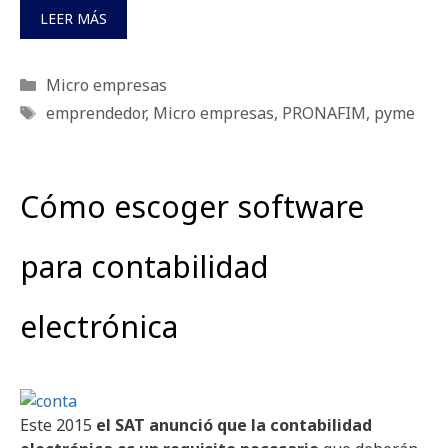
LEER MÁS
Categorías
Micro empresas
Etiquetas
emprendedor
,
Micro empresas
,
PRONAFIM
,
pyme
Cómo escoger software
para contabilidad
electrónica
Este 2015
el SAT anunció que la contabilidad