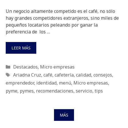
Un negocio altamente competido es el café, no sólo
hay grandes competidores extranjeros, sino miles de
pequeños locatarios peleando por ganar la
preferencia de los …
LEER MÁS
Categorías
Destacados
,
Micro empresas
Etiquetas
Ariadna Cruz
,
café
,
cafetería
,
calidad
,
consejos
,
emprendedor
,
identidad
,
menú
,
Micro empresas
,
pyme
,
pymes
,
recomendaciones
,
servicio
,
tips
MÁS