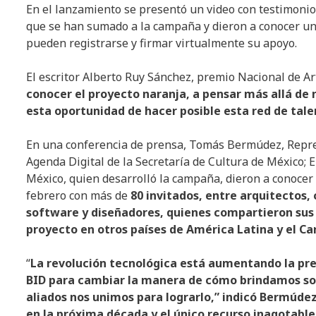
En el lanzamiento se presentó un video con testimoni
que se han sumado a la campaña y dieron a conocer un
pueden registrarse y firmar virtualmente su apoyo.
El escritor Alberto Ruy Sánchez, premio Nacional de Art
conocer el proyecto naranja, a pensar más allá de
esta oportunidad de hacer posible esta red de tale
En una conferencia de prensa, Tomás Bermúdez, Repre
Agenda Digital de la Secretaría de Cultura de México; 
México, quien desarrolló la campaña, dieron a conocer 
febrero con más de
80 invitados, entre arquitectos,
software y diseñadores, quienes compartieron sus 
proyecto en otros países de América Latina y el Ca
“
La revolución tecnológica está aumentando la pre
BID para cambiar la manera de cómo brindamos sol
aliados nos unimos para lograrlo,” indicó Bermúdez
en la próxima década y el único recurso inagotabl