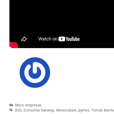
Categorías
Micro empresas
Etiquetas
BID
,
Economía Naranja
,
Mexicouture
,
pymes
,
Tomás Berm