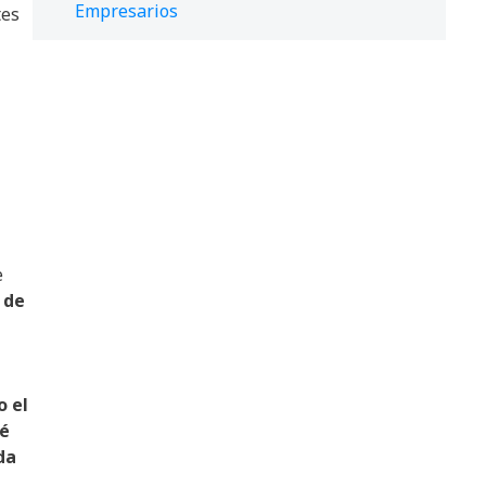
Empresarios
tes
e
 de
o el
ué
da