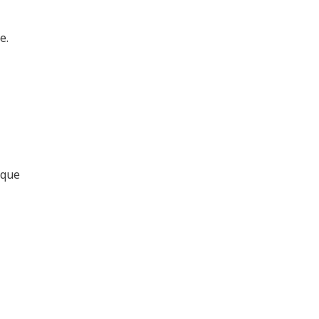
e.
 que