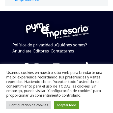
Política de privacidad
¿Quiénes somos?
Anúnciate
Editores
Contáctanos
Facebook
Instagram
Twitter
LinkedIn
Telegram
YouTube
TikTok
Usamos cookies en nuestro sitio web para brindarte una
mejor experiencia recordando sus preferencias y visitas
repetidas. Haciendo clic en "Aceptar todo" usted da su
consentimiento para el uso de TODAS las cookies. Sin
Pymempresario © 2025 Todos los derechos reservados.
embargo, puede visitar "Configuración de cookies" para
proporcionar un consentimiento controlado.
Se prohibe el uso de la información total o parcial sin
dar referencia a la fuente.
Configuración de cookies
Aceptar todo
Desarrollado por
yalla ya!