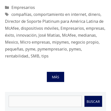
Categorías
Empresarios
Etiquetas
compañías
,
comportamiento en internet
,
dinero
,
Director de Soporte Platinum para América Latina de
McAfee
,
dispositivos móviles
,
Empresarios
,
empresas
,
éxito
,
innovación
,
José Matías
,
McAfee
,
medianas
,
Mexico
,
Micro empresas
,
mipymes
,
negocio propio
,
pequeñas
,
pyme
,
pymempresario
,
pymes
,
rentabilidad.
,
SMB
,
tips
MÁS
Buscar
BUSCAR