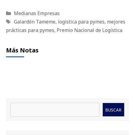
Categorías
Medianas Empresas
Etiquetas
Galardón Tameme
,
logistica para pymes
,
mejores
prácticas para pymes
,
Premio Nacional de Logística
Más Notas
Buscar
BUSCAR