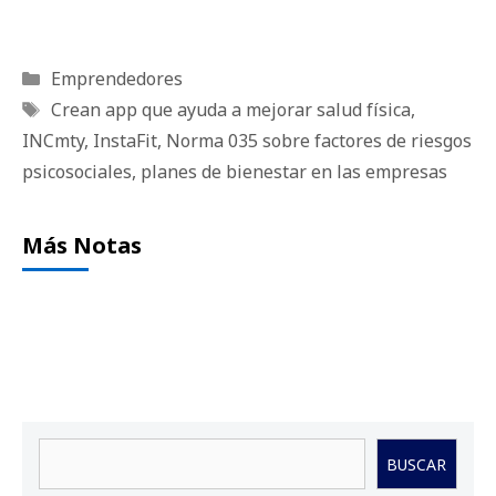
Categorías
Emprendedores
Etiquetas
Crean app que ayuda a mejorar salud física
,
INCmty
,
InstaFit
,
Norma 035 sobre factores de riesgos
psicosociales
,
planes de bienestar en las empresas
Más Notas
Buscar
BUSCAR