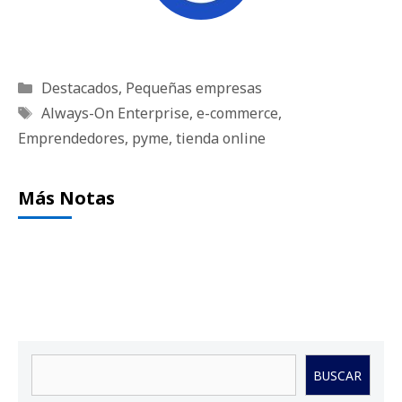
Categorías
Destacados
,
Pequeñas empresas
Etiquetas
Always-On Enterprise
,
e-commerce
,
Emprendedores
,
pyme
,
tienda online
Más Notas
Buscar
BUSCAR