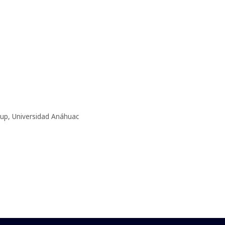
tup
,
Universidad Anáhuac