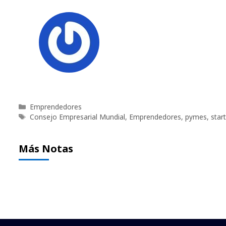
Categorías
Emprendedores
Etiquetas
Consejo Empresarial Mundial
,
Emprendedores
,
pymes
,
star
Más Notas