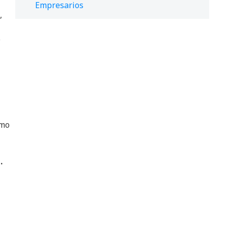
Empresarios
,
e
omo
.