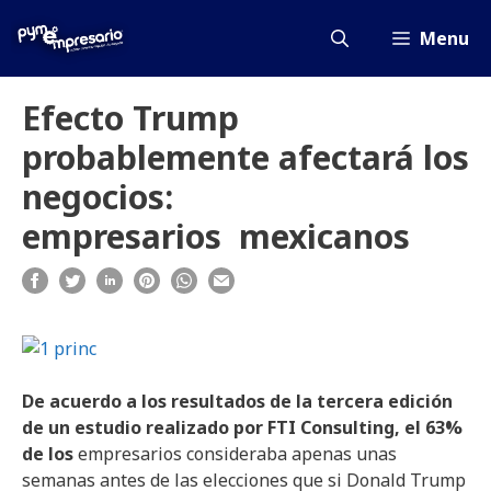
Saltar
al
Menu
contenido
Efecto Trump
probablemente afectará los
negocios:
empresarios mexicanos
De
acuerdo
a
los
resultados
de la
tercera
edición
de un
estudio
realizado
por
FTI Consulting, el 63%
de
los
empresarios consideraba apenas unas
semanas antes de las elecciones que si Donald Trump