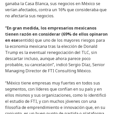
ganaba la Casa Blanca, sus negocios en México se
verían afectados, contra un 16% que consideraba que
no afectaría sus negocios.
“
En
gran
medida
,
los
empresarios
mexicanos
tienen
razón
en
considerar
(69% de
ellos
opinaron
en
ese
sentido) que uno de los mayores riesgos para
la economía mexicana tras la elección de Donald
Trump es la eventual renegociación del TLC, sin
descartar incluso, aunque ahora parece poco
probable, su cancelación”, indicó Sergio Díaz, Senior
Managing Director de FTI Consulting México.
“
México
tiene
empresas
muy
fuertes
en
todos
sus
segmentos
, con
líderes
que
confían
en
su
país
y
en
ellos
mismos
y
sus
organizaciones
,
como
lo
identificó
el
estudio
de FTI, y con
muchos
jóvenes
con
una
filosofía
de
emprendimiento
e
innovación
que,
en
su
conjunto
,
es
un
buen
punto
de
partida
o
plataforma