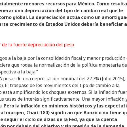
cialmente menores recursos para México. Como result
enerar una depreciación del tipo de cambio real que le
torno global. La depreciación actúa como un amortigua
rte crecimiento de Estados Unidos debería beneficiar a
 de la fuerte depreciación del peso
gos a la baja por la consolidación fiscal y menor producción
ciera que rodea la normalización de la política monetaria de
ectiva a la baja.”
 pesar de una depreciación nominal del 22.7% (Julio 2015), 
o). El traspaso de los movimientos del tipo de cambio a la
no está amplificando los choques externos. Si la inflación fue
s tasas de interés significativamente. Una mayor inflación 
a.
Pero la inflación en mínimos históricos y las expectat
 al margen, Chart 180) significan que Banxico no tiene q
seguir el ciclo de alzas de la Fed, ya que la cuenta
ión por debajo del objetivo y sin presión de la demanda