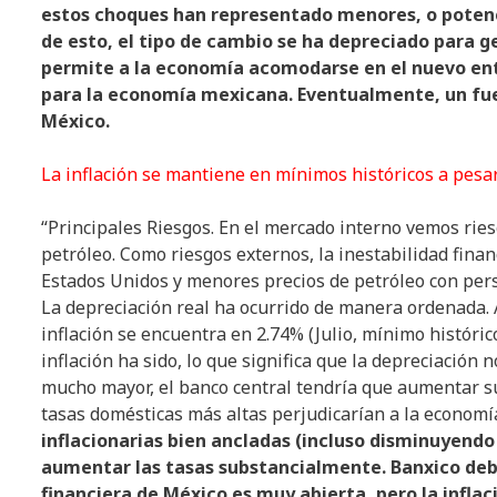
estos choques han representado menores, o poten
de esto, el tipo de cambio se ha depreciado para g
permite a la economía acomodarse en el nuevo en
para la economía mexicana. Eventualmente, un fue
México.
La inflación se mantiene en mínimos históricos a pesar
“Principales Riesgos. En el mercado interno vemos ries
petróleo. Como riesgos externos, la inestabilidad finan
Estados Unidos y menores precios de petróleo con persp
La depreciación real ha ocurrido de manera ordenada. A
inflación se encuentra en 2.74% (Julio, mínimo históric
inflación ha sido, lo que significa que la depreciación 
mucho mayor, el banco central tendría que aumentar su
tasas domésticas más altas perjudicarían a la economí
inflacionarias bien ancladas (incluso disminuyendo
aumentar las tasas substancialmente. Banxico debe 
financiera de México es muy abierta, pero la inflac