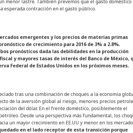
n un menor lastre. También prevemos que el gasto doméstico
a esperada contracción en el gasto público.
mercados emergentes y los precios de materias primas
ronóstico de crecimiento para 2016 de 3% a 2.8%.
bos pronósticos dada las debilidades en la producción
 fiscal y mayores tasas de interés del Banco de México, 
rva Federal de Estados Unidos en los próximos meses.
ciado tras una combinación de choques a la economía globa
cto de la aversión global al riesgo, menores precios petrole
ciación del dólar. En el frente doméstico, posiblemente el
de petróleo. Desde una perspectiva más fundamental, los cho
 hacia un mayor crecimiento en EE.UU y menor en los mercad
quedado en el lado receptor de esta transición porque