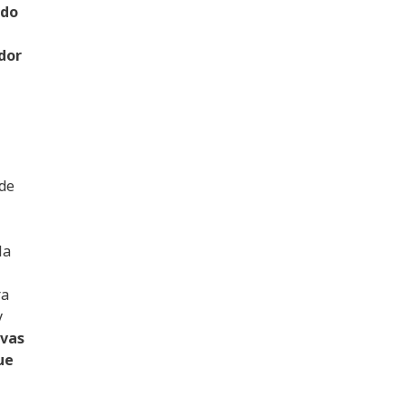
ado
dor
 de
la
ra
y
ivas
ue