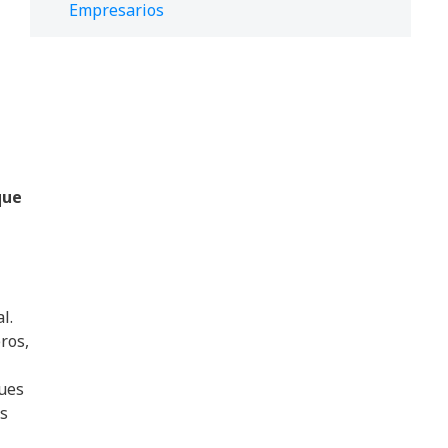
Empresarios
que
l.
ros,
ques
os