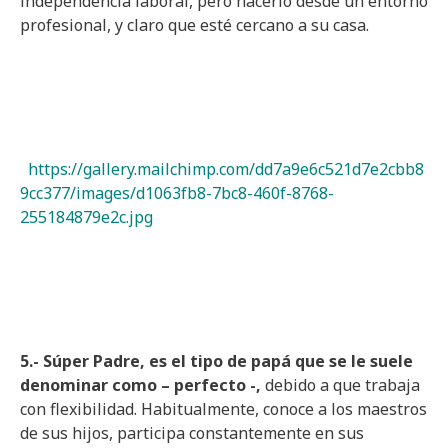
independencia laboral, pero hacerlo desde un entorno
profesional, y claro que esté cercano a su casa.
https://gallery.mailchimp.com/dd7a9e6c521d7e2cbb8
9cc377/images/d1063fb8-7bc8-460f-8768-
255184879e2c.jpg
5.- Súper Padre, es el tipo de papá que se le suele
denominar como – perfecto -,
debido a que trabaja
con flexibilidad. Habitualmente, conoce a los maestros
de sus hijos, participa constantemente en sus