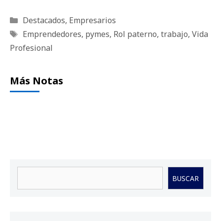
Categorías
Destacados
,
Empresarios
Etiquetas
Emprendedores
,
pymes
,
Rol paterno
,
trabajo
,
Vida
Profesional
Más Notas
Buscar
BUSCAR