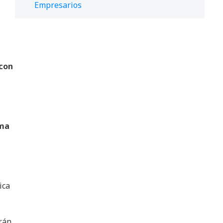
Empresarios
 con
ima
ica
rán