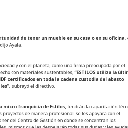
ortunidad de tener un mueble en su casa o en su oficina,
dijo Ayala.
ciedad y con el planeta, como una firma preocupada por el
hecho con materiales sustentables,
“ESTILOS utiliza la últ
F certificados en toda la cadena custodia del abasto
les”,
subrayó el directivo.
 micro franquicia de Estilos,
tendrán la capacitación técn
 proyectos de manera profesional; se les apoyará con el
oner del Centro de Gestión en donde se concentran los
les, mismos que les despejarán todas sus dudas y les ayuda