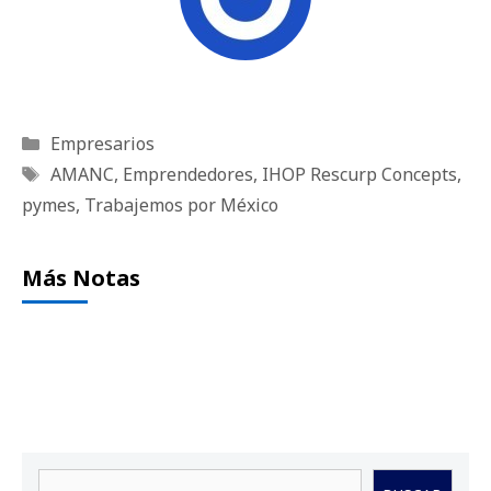
Categorías
Empresarios
Etiquetas
AMANC
,
Emprendedores
,
IHOP Rescurp Concepts
,
pymes
,
Trabajemos por México
Más Notas
Buscar