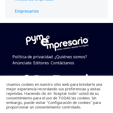
Empresarios
Política de privacidad
¿Quiénes somos?
Anúnciate
Editores
Contáctanos
Facebook
Instagram
Twitter
LinkedIn
Telegram
YouTube
TikTok
Usamos cookies en nuestro sitio web para brindarte una
mejor experiencia recordando sus preferencias y visitas
repetidas. Haciendo clic en "Aceptar todo" usted da su
consentimiento para el uso de TODAS las cookies. Sin
Pymempresario © 2025 Todos los derechos reservados.
embargo, puede visitar "Configuración de cookies" para
proporcionar un consentimiento controlado.
Se prohibe el uso de la información total o parcial sin