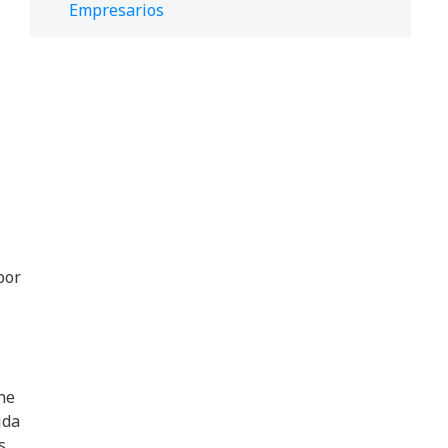
Empresarios
por
ne
ida
s,