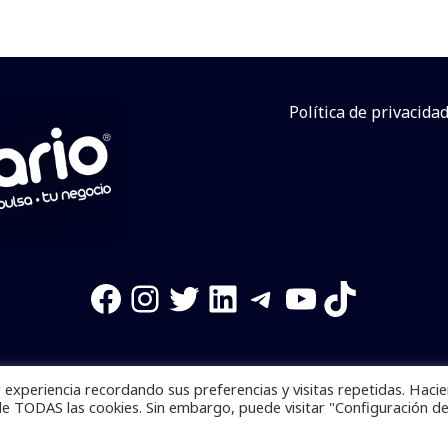
Política de privacida
Facebook
Instagram
Twitter
LinkedIn
Telegram
YouTube
TikTok
experiencia recordando sus preferencias y visitas repetidas. Haci
os reservados. Se prohibe el uso de la información total o p
de TODAS las cookies. Sin embargo, puede visitar "Configuración d
Desarrollado por
yalla ya!