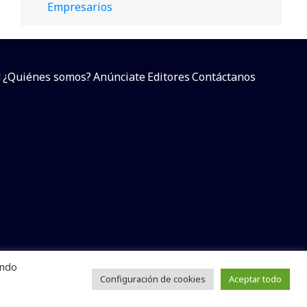
Empresarios
d
¿Quiénes somos?
Anúnciate
Editores
Contáctanos
endo
arcial sin dar referencia a la fuente.
e
Configuración de cookies
Aceptar todo