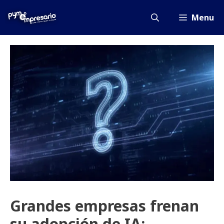
Saltar
al
Menu
contenido
Grandes empresas frenan
su adopción de IA: