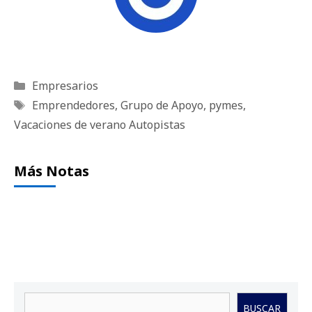
Categorías
Empresarios
Etiquetas
Emprendedores
,
Grupo de Apoyo
,
pymes
,
Vacaciones de verano Autopistas
Más Notas
Buscar
BUSCAR