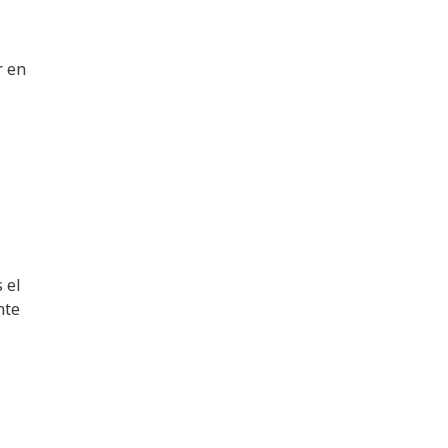
r en
 el
nte