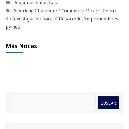
Categorías
Pequeñas empresas
Etiquetas
American Chamber of Commerce México
,
Centro
de Investigación para el Desarrollo
,
Emprendedores
,
pymes
Más Notas
Buscar
BUSCAR