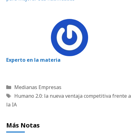
Experto en la materia
Categorías
Medianas Empresas
Etiquetas
Humano 2.0: la nueva ventaja competitiva frente a
la IA
Más Notas